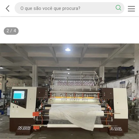
2
/
4