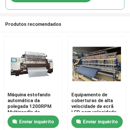
Produtos recomendados
Início
Máquina estofando
Equipamento de
automática da
coberturas de alta
polegada 1200RPM
velocidade de ecrã
Produtos
Multineedle do
LCD com velocidade
reabastecimento 128
máxima de costura de
Enviar inquérito
Enviar inquérito
1000 R/MIN
Vídeos