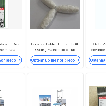
stura de Groz
Peças de Bobbin Thread Shuttle
1400r/Mi
entam para
Quilting Machine do casulo
Rewinder 
 estofando da
hor preço
Obtenha o melhor preço
Obtenha
na