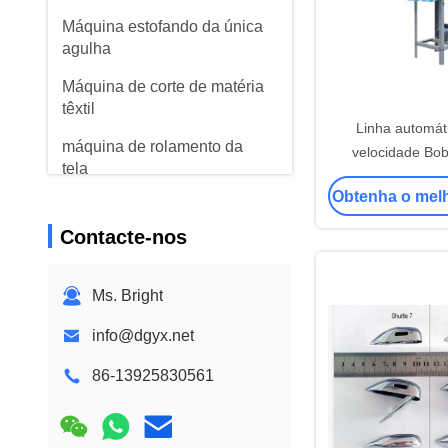
Máquina estofando da única
agulha
Máquina de corte de matéria
têxtil
Linha automáti
máquina de rolamento da
velocidade Bob
tela
Machi
Obtenha o mel
peças estofando da máquina
Contacte-nos
Ms. Bright
info@dgyx.net
86-13925830561