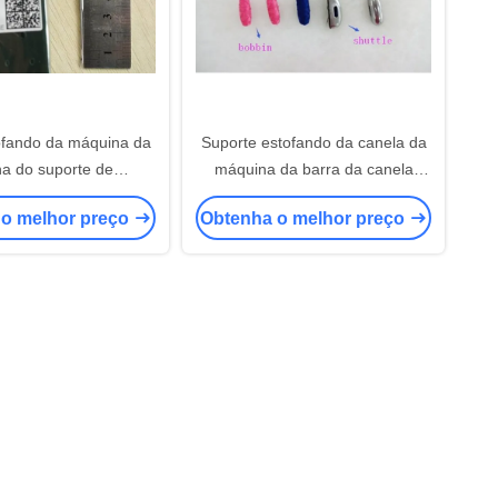
ofando da máquina da
Suporte estofando da canela da
ha do suporte de
máquina da barra da canela
/#16/#19 Groz
#7/#10 de aço do material
 o melhor preço
Obtenha o melhor preço