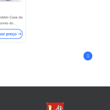
Bobbin Case da
ponto do
ela de #7 #10
hor preço
1