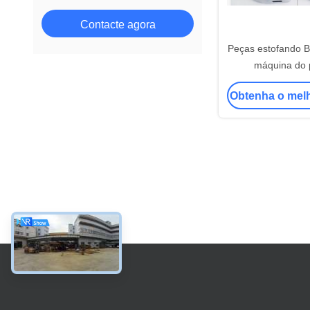
Contacte agora
Peças estofando 
máquina do 
fechamento da can
Obtenha o mel