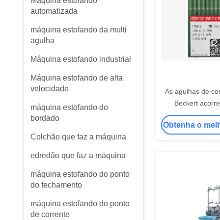
Máquina estofando
automatizada
máquina estofando da multi
agulha
Máquina estofando industrial
Máquina estofando de alta
velocidade
As agulhas de co
Beckert acorr
máquina estofando do
costurar as peças
bordado
Obtenha o mel
máqui
Colchão que faz a máquina
edredão que faz a máquina
máquina estofando do ponto
do fechamento
máquina estofando do ponto
de corrente