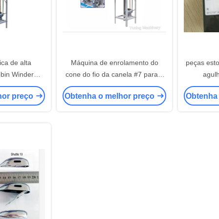
ca de alta
Máquina de enrolamento do
peças est
bin Winder
cone do fio da canela #7 para a
agul
ne
máquina estofando do ponto do
#14
hor preço
Obtenha o melhor preço
Obtenha
fechamento