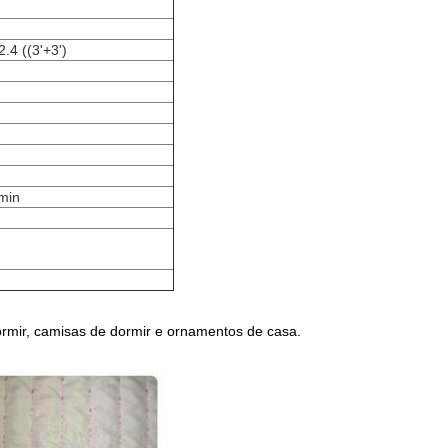
2.4 ((3'+3')
min
dormir, camisas de dormir e ornamentos de casa.