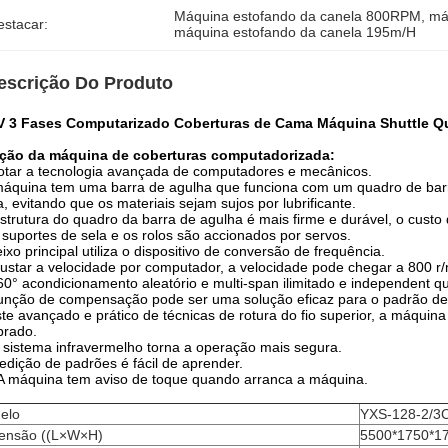
Máquina estofando da canela 800RPM
, 
má
estacar:
máquina estofando da canela 195m/H
escrição Do Produto
V 3 Fases Computarizado Coberturas de Cama Máquina Shuttle Qu
ção da máquina de coberturas computadorizada:
tar a tecnologia avançada de computadores e mecânicos.
áquina tem uma barra de agulha que funciona com um quadro de barra
a, evitando que os materiais sejam sujos por lubrificante.
strutura do quadro da barra de agulha é mais firme e durável, o cust
suportes de sela e os rolos são accionados por servos.
ixo principal utiliza o dispositivo de conversão de frequência.
justar a velocidade por computador, a velocidade pode chegar a 800 r
60° acondicionamento aleatório e multi-span ilimitado e independent qui
unção de compensação pode ser uma solução eficaz para o padrão de 
te avançado e prático de técnicas de rotura do fio superior, a máquina
brado.
sistema infravermelho torna a operação mais segura.
edição de padrões é fácil de aprender.
A máquina tem aviso de toque quando arranca a máquina.
elo
YXS-128-2/3
ensão ((L×W×H)
5500*1750*1