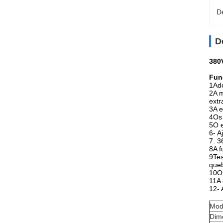
D
D
380
Fun
1Ado
2A m
extr
3A e
4Os 
5O e
6- A
7. 3
8A f
9Tes
que
10O 
11A 
12- 
Mod
Dim