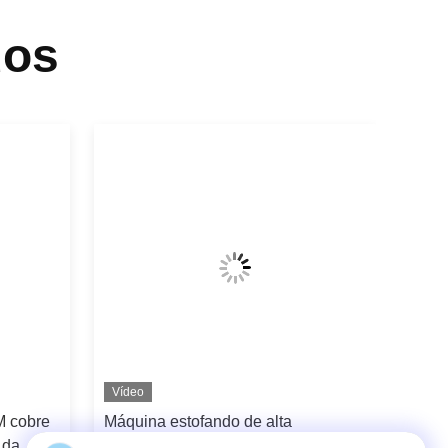
dos
Vídeo
 cobre
Máquina estofando de alta
 da
velocidade automatizada com