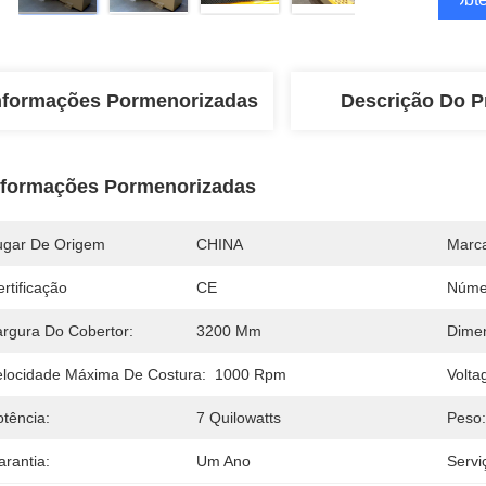
nformações Pormenorizadas
Descrição Do P
nformações Pormenorizadas
ugar De Origem
CHINA
Marc
rtificação
CE
Núme
argura Do Cobertor:
3200 Mm
Dimen
elocidade Máxima De Costura:
1000 Rpm
Volta
otência:
7 Quilowatts
Peso:
arantia:
Um Ano
Servi