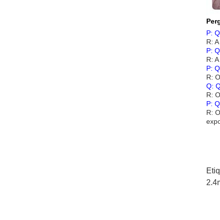
Per
P: Q
R: A
P: Q
R: A
P: Q
R: O
Q: Q
R: O
P: Q
R: 
expo
Eti
2.4