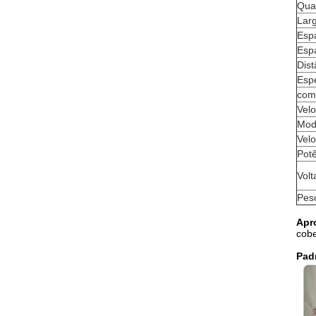
Qua
Larg
Espa
Esp
Dist
Esp
com
Vel
Mod
Velo
Potê
Vol
Pes
Apr
cobe
Pad