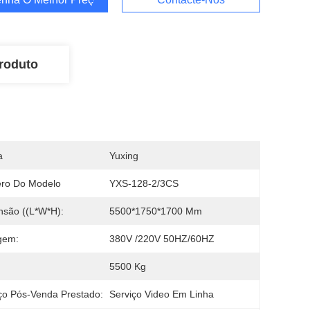
roduto
a
Yuxing
ro Do Modelo
YXS-128-2/3CS
são ((L*W*H):
5500*1750*1700 Mm
gem:
380V /220V 50HZ/60HZ
5500 Kg
ço Pós-Venda Prestado:
Serviço Video Em Linha