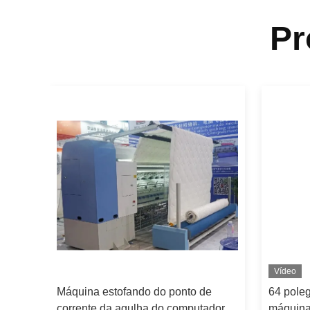
Pr
Vídeo
Máquina estofando do ponto de
64 pole
redão
corrente da agulha do computador
máquina