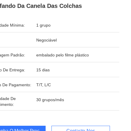
fando Da Canela Das Colchas
dade Mínima:
1 grupo
Negociável
agem Padrão:
embalado pelo filme plástico
o De Entrega:
15 dias
o De Pagamento:
T/T, L/C
idade De
30 grupos/mês
imento:
nha O Melhor Preço
Contacte-Nos