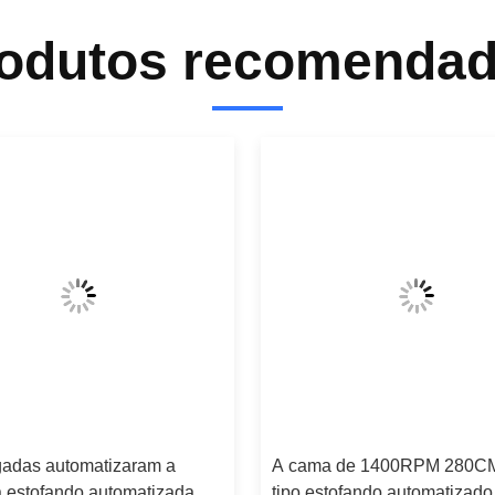
odutos recomenda
gadas automatizaram a
A cama de 1400RPM 280CM
 estofando automatizada
tipo estofando automatizado