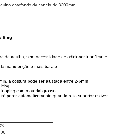
quina estofando da canela de 3200mm
, 
ilting
 de agulha, sem necessidade de adicionar lubrificante
o de manutenção é mais barato.
/min, a costura pode ser ajustada entre 2-6mm.
lting.
looping com material grosso.
 irá parar automaticamente quando o fio superior estiver
CS
700