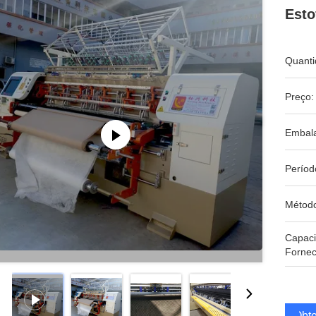
Esto
Quanti
Preço:
Embal
Períod
Métod
Capac
Fornec
Obte