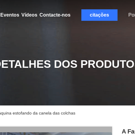
Eventos
Vídeos
Contacte-nos
citações
Po
DETALHES DOS PRODUTO
quina estofando da canela das colchas
A Fa