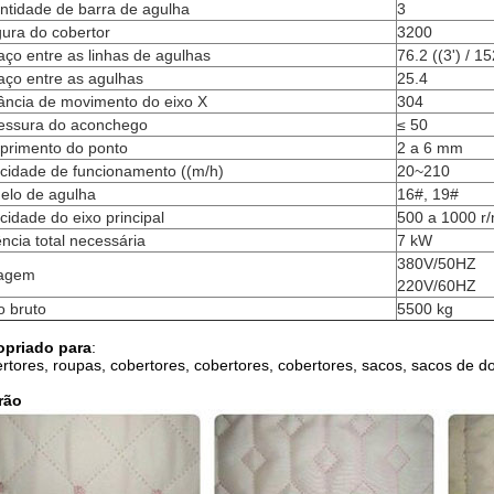
ntidade de barra de agulha
3
ura do cobertor
3200
ço entre as linhas de agulhas
76.2 ((3') / 15
aço entre as agulhas
25.4
ância de movimento do eixo X
304
essura do aconchego
≤ 50
primento do ponto
2 a 6 mm
ocidade de funcionamento ((m/h)
20~210
elo de agulha
16#, 19#
cidade do eixo principal
500 a 1000 r/
ncia total necessária
7 kW
380V/50HZ
tagem
220V/60HZ
o bruto
5500 kg
opriado para
:
rtores, roupas, cobertores, cobertores, cobertores, sacos, sacos de 
rão