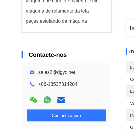
Máquina de corte de matéria têxtil
máquina de rolamento da tela
peças estofando da máquina
I
I
Contacte-nos
L
sales2@dgyx.net
Ce
+86-13537314284
L
V
P
Contacte agora
G