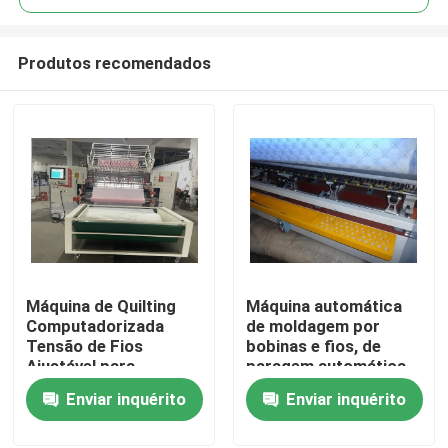
Produtos recomendados
Máquina de Quilting
Máquina automática
Início
Computadorizada
de moldagem por
Tensão de Fios
bobinas e fios, de
Ajustável para
paragem automática,
Produtos
Resultados
máquina informática
Enviar inquérito
Enviar inquérito
Consistentes e
de moldagem por
Profissionais
quilting
Vídeos