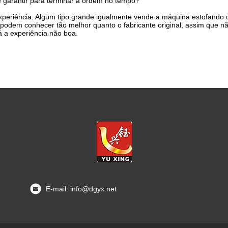
 garantir para terminar a ordem no tempo?
xperiência. Algum tipo grande igualmente vende a máquina estofando d
podem conhecer tão melhor quanto o fabricante original, assim que n
á a experiência não boa.
E-mail: info@dgyx.net