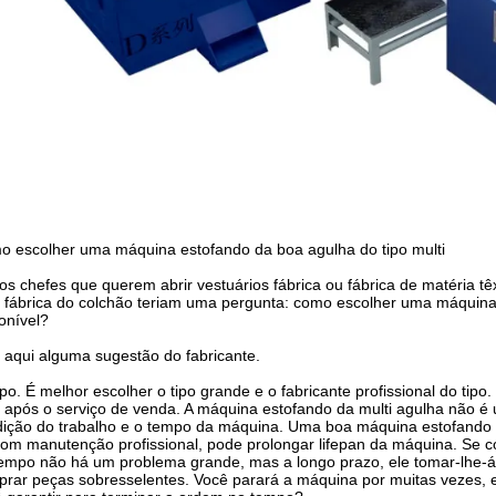
 escolher uma máquina estofando da boa agulha do tipo multi
os chefes que querem abrir vestuários fábrica ou fábrica de matéria têx
fábrica do colchão teriam uma pergunta: como escolher uma máquina 
onível?
 aqui alguma sugestão do fabricante.
ipo. É melhor escolher o tipo grande e o fabricante profissional do ti
após o serviço de venda. A máquina estofando da multi agulha não é 
ição do trabalho e o tempo da máquina. Uma boa máquina estofando 
om manutenção profissional, pode prolongar lifepan da máquina. Se co
empo não há um problema grande, mas a longo prazo, ele tomar-lhe-á
rar peças sobresselentes. Você parará a máquina por muitas vezes,