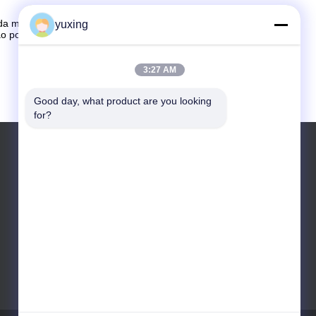
a multi agulha, mas podem ser não o fabricante original,
yuxing
ão podem dar bom após o serviço de venda. Isto causar-
3:27 AM
Good day, what product are you looking 
for?
Telefone: 86-13925830561