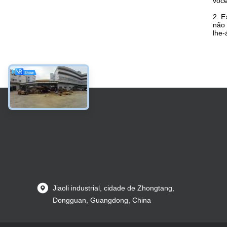
você
2. E
não 
lhe-
Jiaoli industrial, cidade de Zhongtang,
Dongguan, Guangdong, China