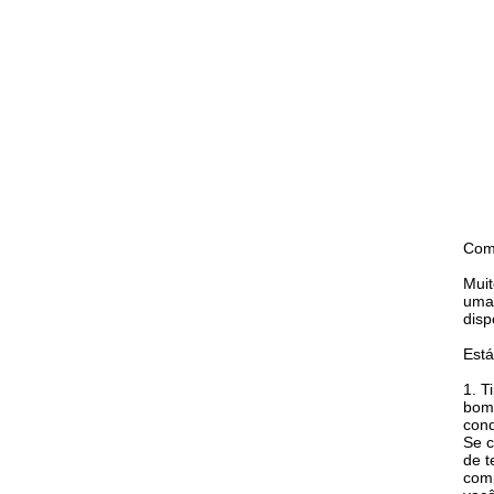
Como
Muit
uma 
disp
Está
1. T
bom 
cond
Se c
de t
comp